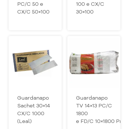
PC/C 50 e
100 e CX/C
CX/C 50×100
30×100
Guardanapo
Guardanapo
Sachet 30×14
TV 14×13 PC/C
CX/C 1000
1800
(Leal)
e FD/C 10×1800 Prem