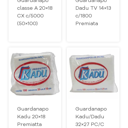
Guardanapo
Guardanapo
classe A 20×18
Dadu TV 14×13
CX c/5000
c/1800
(50×100)
Premiata
Guardanapo
Guardanapo
Kadu 20×18
Kadu/Dadu
Premiatta
32×27 PC/C