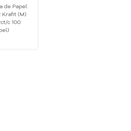
a de Papel
 Krafit (M)
Pct/c 100
pel)