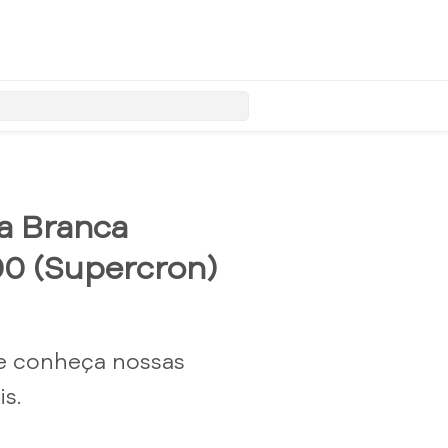
ca Branca
0 (Supercron)
e conheça nossas
s.