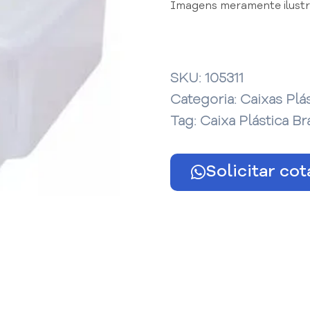
Imagens meramente ilustra
SKU:
105311
Categoria:
Caixas Plá
Tag:
Caixa Plástica B
Solicitar co