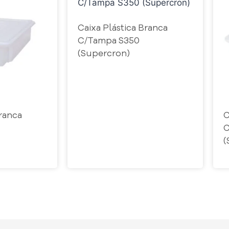
Caixa Plástica Branca
C/Tampa S350
(Supercron)
Branca
C
C
(