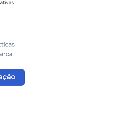
tivas.
sticas
ranca
tação