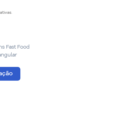
tivas.
s Fast Food
ngular
tação