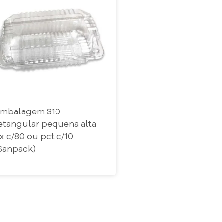
mbalagem S10
etangular pequena alta
x c/80 ou pct c/10
Sanpack)