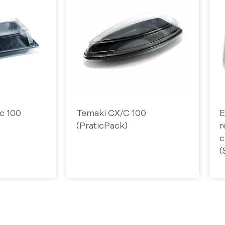
/c 100
Temaki CX/C 100
E
(PraticPack)
r
c
(