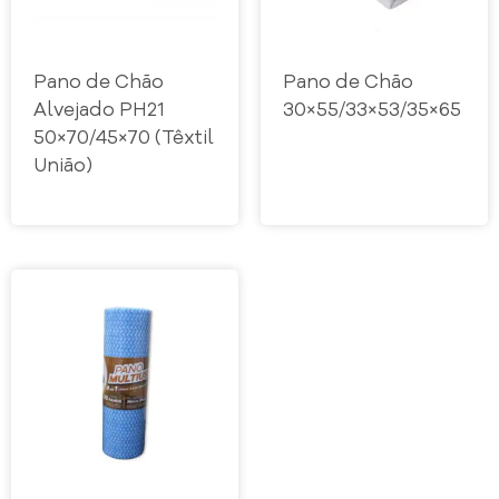
Pano de Chão
Pano de Chão
Alvejado PH21
30×55/33×53/35×65
50×70/45×70 (Têxtil
União)