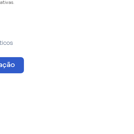
tivas.
ticos
tação