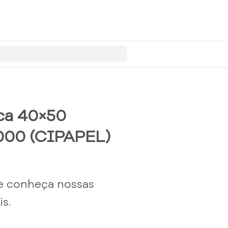
ica 40×50
000 (CIPAPEL)
e conheça nossas
s.