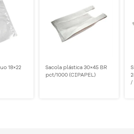
cuo 18×22
Sacola plástica 30×45 BR
S
pct/1000 (CIPAPEL)
2
/