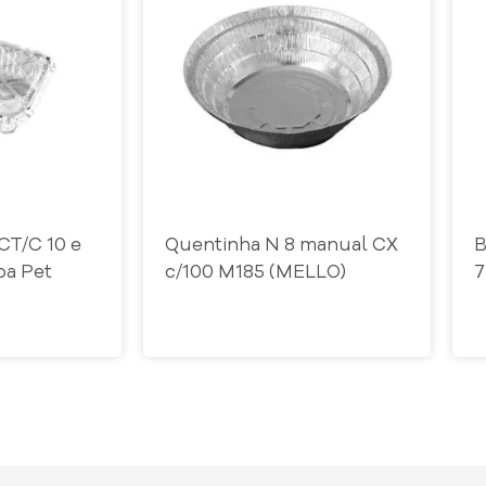
CT/C 10 e
Quentinha N 8 manual CX
B
pa Pet
c/100 M185 (MELLO)
7