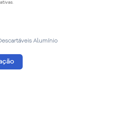
tivas.
Descartáveis Alumínio
tação