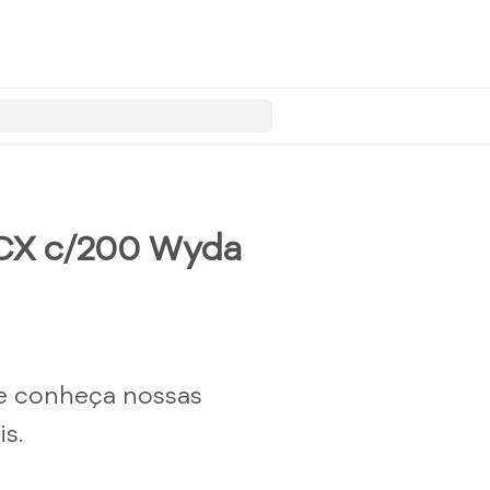
 CX c/200 Wyda
e conheça nossas
s.