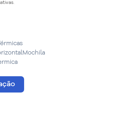
tivas.
Térmicas
rizontalMochila
ermica
tação