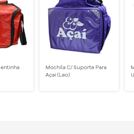
uentinha
Mochila C/ Suporte Para
M
Açai (Leo)
U