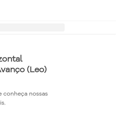
zontal
vanço (Leo)
e conheça nossas
s.