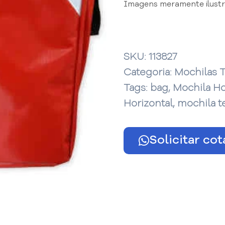
Imagens meramente ilustra
SKU:
113827
Categoria:
Mochilas 
Tags:
bag
,
Mochila Ho
Horizontal
,
mochila t
Solicitar co