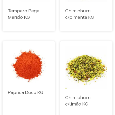
Tempero Pega
Chimichurri
Marido KG
c/pimenta KG
Páprica Doce KG
Chimichurri
c/limão KG