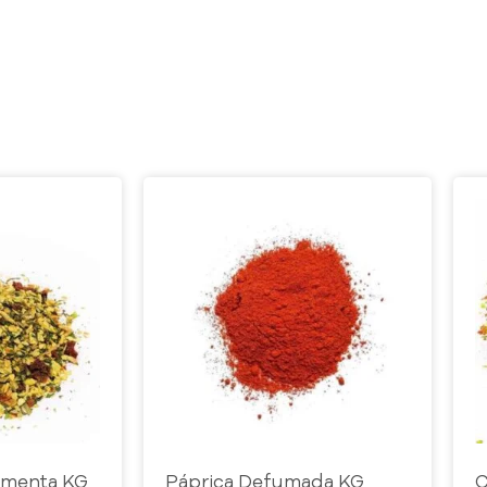
pimenta KG
Páprica Defumada KG
C