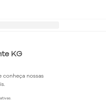
nte KG
e conheça nossas
s.
tivas.