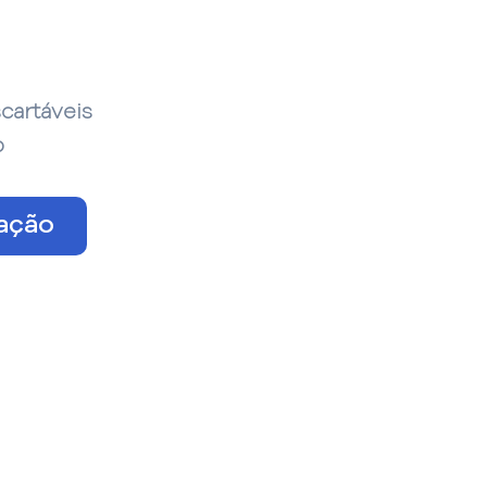
cartáveis
o
tação