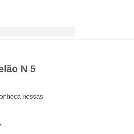
elão N 5
conheça nossas
s.