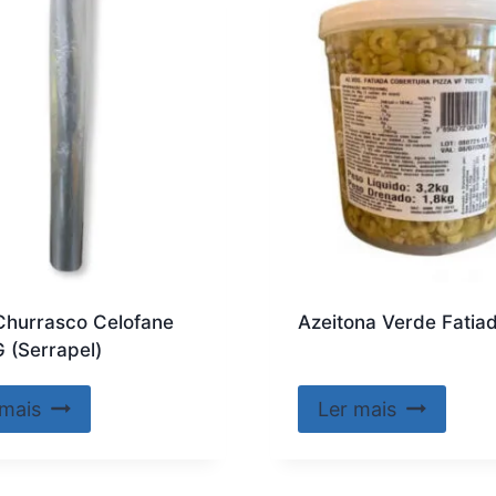
Churrasco Celofane
Azeitona Verde Fatia
 (Serrapel)
 mais
Ler mais