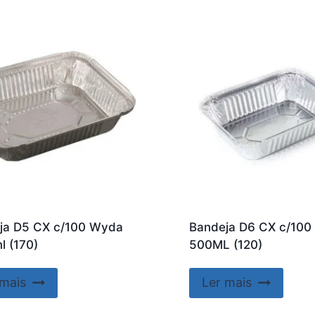
ja D5 CX c/100 Wyda
Bandeja D6 CX c/10
l (170)
500ML (120)
 mais
Ler mais