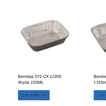
Bandeja D12 CX c/200
Bande
Wyda 220ML
1.150m
Ler mais
Ler